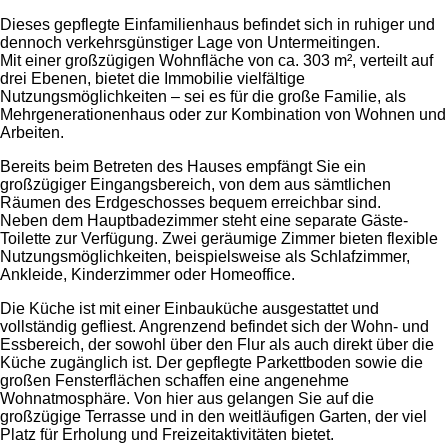
Dieses gepflegte Einfamilienhaus befindet sich in ruhiger und
dennoch verkehrsgünstiger Lage von Untermeitingen.
Mit einer großzügigen Wohnfläche von ca. 303 m², verteilt auf
drei Ebenen, bietet die Immobilie vielfältige
Nutzungsmöglichkeiten – sei es für die große Familie, als
Mehrgenerationenhaus oder zur Kombination von Wohnen und
Arbeiten.
Bereits beim Betreten des Hauses empfängt Sie ein
großzügiger Eingangsbereich, von dem aus sämtlichen
Räumen des Erdgeschosses bequem erreichbar sind.
Neben dem Hauptbadezimmer steht eine separate Gäste-
Toilette zur Verfügung. Zwei geräumige Zimmer bieten flexible
Nutzungsmöglichkeiten, beispielsweise als Schlafzimmer,
Ankleide, Kinderzimmer oder Homeoffice.
Die Küche ist mit einer Einbauküche ausgestattet und
vollständig gefliest. Angrenzend befindet sich der Wohn- und
Essbereich, der sowohl über den Flur als auch direkt über die
Küche zugänglich ist. Der gepflegte Parkettboden sowie die
großen Fensterflächen schaffen eine angenehme
Wohnatmosphäre. Von hier aus gelangen Sie auf die
großzügige Terrasse und in den weitläufigen Garten, der viel
Platz für Erholung und Freizeitaktivitäten bietet.