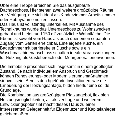
Über eine Treppe erreichen Sie das ausgebaute
Dachgeschoss. Hier stehen zwei weitere großzügige Räume
zur Verfügung, die sich ideal als Kinderzimmer, Arbeitszimmer
oder Hobbyräume nutzen lassen.
Das Haus ist vollständig unterkellert. Mit Ausnahme des
Technikraums wurde das Untergeschoss zu Wohnzwecken
gebaut und bietet rund 150 m² zusätzliche Wohnfläche. Die
Ebene ist sowohl vom Haus als auch über einen separaten
Zugang vom Garten erreichbar. Eine eigene Küche, ein
Badezimmer mit barrierefreier Dusche sowie ein
Waschmaschinenanschluss schaffen ideale Voraussetzungen
für Nutzung als Gästebereich oder Mehrgenerationenwohnen.
Die Immobilie präsentiert sich insgesamt in einem gepflegten
Zustand. Je nach individuellem Anspruch und Geschmack
können Renovierungs- oder Modernisierungsmaßnahmen
sinnvoll sein. Bereits durchgeführte Investitionen, wie die
Erneuerung der Heizungsanlage, bilden hierfür eine solide
Grundlage.
Die Kombination aus großzügigem Platzangebot, flexiblen
Nutzungsmöglichkeiten, attraktiver Lage und weiterem
Entwicklungspotenzial macht dieses Haus zu einer
interessanten Gelegenheit für Eigennutzer und Kapitalanleger
gleichermaßen.