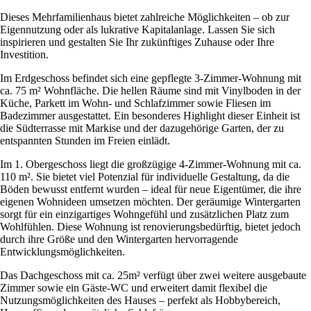
Dieses Mehrfamilienhaus bietet zahlreiche Möglichkeiten – ob zur
Eigennutzung oder als lukrative Kapitalanlage. Lassen Sie sich
inspirieren und gestalten Sie Ihr zukünftiges Zuhause oder Ihre
Investition.
Im Erdgeschoss befindet sich eine gepflegte 3-Zimmer-Wohnung mit
ca. 75 m² Wohnfläche. Die hellen Räume sind mit Vinylboden in der
Küche, Parkett im Wohn- und Schlafzimmer sowie Fliesen im
Badezimmer ausgestattet. Ein besonderes Highlight dieser Einheit ist
die Südterrasse mit Markise und der dazugehörige Garten, der zu
entspannten Stunden im Freien einlädt.
Im 1. Obergeschoss liegt die großzügige 4-Zimmer-Wohnung mit ca.
110 m². Sie bietet viel Potenzial für individuelle Gestaltung, da die
Böden bewusst entfernt wurden – ideal für neue Eigentümer, die ihre
eigenen Wohnideen umsetzen möchten. Der geräumige Wintergarten
sorgt für ein einzigartiges Wohngefühl und zusätzlichen Platz zum
Wohlfühlen. Diese Wohnung ist renovierungsbedürftig, bietet jedoch
durch ihre Größe und den Wintergarten hervorragende
Entwicklungsmöglichkeiten.
Das Dachgeschoss mit ca. 25m² verfügt über zwei weitere ausgebaute
Zimmer sowie ein Gäste-WC und erweitert damit flexibel die
Nutzungsmöglichkeiten des Hauses – perfekt als Hobbybereich,