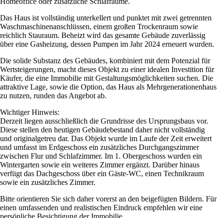
Homeoffice oder zusätzliche Schlafräume.
Das Haus ist vollständig unterkellert und punktet mit zwei getrennten
Waschmaschinenanschlüssen, einem großen Trockenraum sowie
reichlich Stauraum. Beheizt wird das gesamte Gebäude zuverlässig
über eine Gasheizung, dessen Pumpen im Jahr 2024 erneuert wurden.
Die solide Substanz des Gebäudes, kombiniert mit dem Potenzial für
Wertsteigerungen, macht dieses Objekt zu einer idealen Investition für
Käufer, die eine Immobilie mit Gestaltungsmöglichkeiten suchen. Die
attraktive Lage, sowie die Option, das Haus als Mehrgenerationenhaus
zu nutzen, runden das Angebot ab.
Wichtiger Hinweis:
Derzeit liegen ausschließlich die Grundrisse des Ursprungsbaus vor.
Diese stellen den heutigen Gebäudebestand daher nicht vollständig
und originalgetreu dar. Das Objekt wurde im Laufe der Zeit erweitert
und umfasst im Erdgeschoss ein zusätzliches Durchgangszimmer
zwischen Flur und Schlafzimmer. Im 1. Obergeschoss wurden ein
Wintergarten sowie ein weiteres Zimmer ergänzt. Darüber hinaus
verfügt das Dachgeschoss über ein Gäste-WC, einen Technikraum
sowie ein zusätzliches Zimmer.
Bitte orientieren Sie sich daher vorerst an den beigefügten Bildern. Für
einen umfassenden und realistischen Eindruck empfehlen wir eine
persönliche Besichtigung der Immobilie.