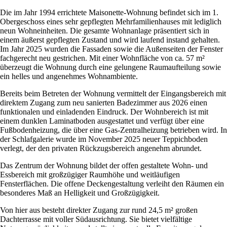
Die im Jahr 1994 errichtete Maisonette-Wohnung befindet sich im 1.
Obergeschoss eines sehr gepflegten Mehrfamilienhauses mit lediglich
neun Wohneinheiten. Die gesamte Wohnanlage präsentiert sich in
einem äußerst gepflegten Zustand und wird laufend instand gehalten.
Im Jahr 2025 wurden die Fassaden sowie die Außenseiten der Fenster
fachgerecht neu gestrichen. Mit einer Wohnfläche von ca. 57 m²
überzeugt die Wohnung durch eine gelungene Raumaufteilung sowie
ein helles und angenehmes Wohnambiente.
Bereits beim Betreten der Wohnung vermittelt der Eingangsbereich mit
direktem Zugang zum neu sanierten Badezimmer aus 2026 einen
funktionalen und einladenden Eindruck. Der Wohnbereich ist mit
einem dunklen Laminatboden ausgestattet und verfügt über eine
Fußbodenheizung, die über eine Gas-Zentralheizung betrieben wird. In
der Schlafgalerie wurde im November 2025 neuer Teppichboden
verlegt, der den privaten Rückzugsbereich angenehm abrundet.
Das Zentrum der Wohnung bildet der offen gestaltete Wohn- und
Essbereich mit großzügiger Raumhöhe und weitläufigen
Fensterflächen. Die offene Deckengestaltung verleiht den Räumen ein
besonderes Maß an Helligkeit und Großzügigkeit.
Von hier aus besteht direkter Zugang zur rund 24,5 m² großen
Dachterrasse mit voller Südausrichtung. Sie bietet vielfältige