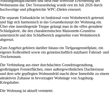
Nutzungsmöglichkeiten und stellt eine wertvolle Erweiterung des
Wohnraums dar. Der Terrassenbelag wurde erst im Juli 2026 durch
hochwertige und pflegeleichte WPC-Dielen erneuert.
Die separate Einbauküche ist funktional vom Wohnbereich getrennt
und fügt sich harmonisch in das Gesamtkonzept der Wohnung ein.
Über eine innenliegende Treppe gelangt man in die offen gestaltete
Schlafgalerie, die den charakteristischen Maisonette-Grundriss
unterstreicht und den Schlafbereich angenehm vom Wohnbereich
abgrenzt.
Zum Angebot gehören darüber hinaus ein Tiefgaragenstellplatz, ein
eigenes Kellerabteil sowie ein gemeinschaftlich nutzbarer Fahrrad- und
Trockenraum.
Die Verbindung aus einer durchdachten Grundrissgestaltung,
großzügigen Fensterflächen, einer außergewöhnlichen Dachterrasse
und dem sehr gepflegten Wohnumfeld macht diese Immobilie zu einem
attraktiven Zuhause in bevorzugter Wohnlage von Augsburg-
Kriegshaber.
Die Wohnung ist aktuell vermietet.